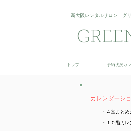
新大阪​レンタルサロン グ
GREE
トップ
予約状況カ
​カレンダーシ
・​４室まと
・​１０階カレ