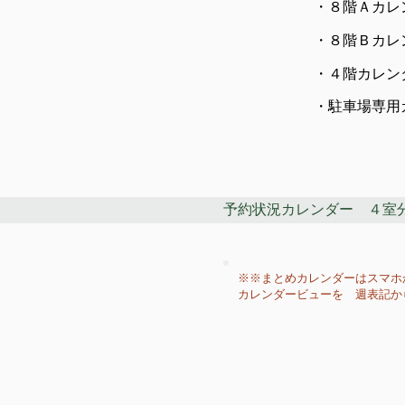
・​８階Ａカレ
・​８階Ｂカレ
・​４階カレン
・​駐車場専
予約状況カレンダー ４室
※※まとめカレンダーはスマホ
​カレンダービューを 週表記