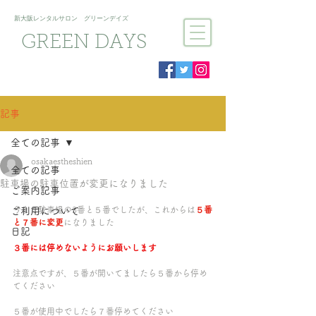
新大阪​レンタルサロン グリーンデイズ
GREEN DAYS
記事
全ての記事
osakaestheshien
全ての記事
駐車場の駐車位置が変更になりました
ご案内記事
今まで駐車場の3番と５番でしたが、これからは
５番
ご利用について
と７番に変更
になりました
日記
３番には停めないようにお願いします
注意点ですが、５番が開いてましたら５番から停め
てください
５番が使用中でしたら７番停めてください