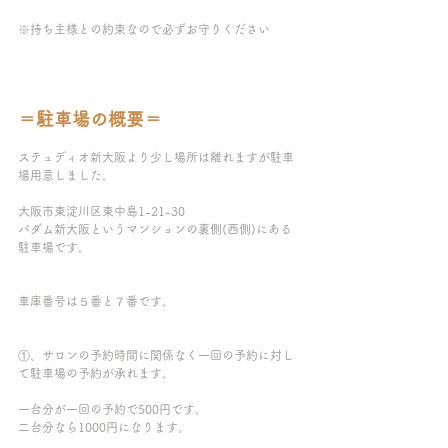
※持ち主様との約束なので必ずお守りください
＝駐車場の概要＝
ステュディオ新大阪より少し場所は離れますが駐車
場用意しました。
大阪市東淀川区東中島1-21-30
パダム新大阪というマンションの裏側(西側)にある
駐車場です。
車庫番号は５番と７番です。
①、サロンの予約時間に関係なく一回の予約に対し
て駐車場の予約が承れます。
一台分が一回の予約で500円です。
二台分なら1000円になります。