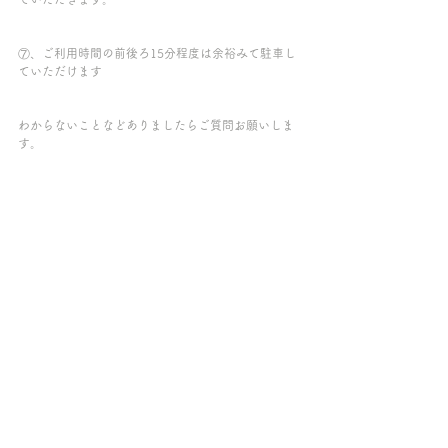
⑦、ご利用時間の前後ろ15分程度は余裕みて駐車し
ていただけます
わからないことなどありましたらご質問お願いしま
す。