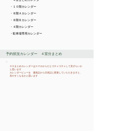
・​１０階カレンダー
・​８階Ａカレンダー
・​８階Ｂカレンダー
・​４階カレンダー
・​駐車場専用カレンダー
予約状況カレンダー ４室分まとめ
※※まとめカレンダーはスマホからだとゴチャゴチャして見ずらいか
と思います
​カレンダービューを 週表記から日表記に変更していただきますと、
見やすくなるかと思います