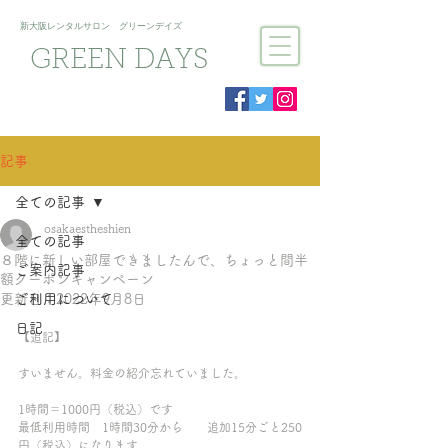
新大阪​レンタルサロン グリーンデイズ
GREEN DAYS
記事
全ての記事
osakaestheshien
全ての記事
８階に新しい部屋できましたんで、ちょっと間半
ご案内記事
額クーポンキャンペーン
更新日：
ご利用について
2022年9月8日
日記
【追記】
すいません。料金の紹介忘れていました。
1時間＝1000円（税込）です
最低利用時間　1時間30分から　　追加15分ごと250
円（税込）になります