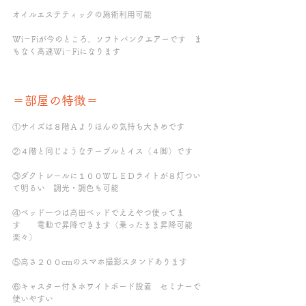
オイルエステティックの施術利用可能
Wi－Fiが今のところ、ソフトバンクエアーです　ま
もなく高速Wi－Fiになります
＝部屋の特徴＝
①サイズは８階Ａよりほんの気持ち大きめです
②４階と同じようなテーブルとイス（４脚）です
③ダクトレールに１００ＷＬＥＤライトが８灯つい
て明るい　調光・調色も可能
④ベッド一つは高田ベッドでええやつ使ってま
す　　電動で昇降できます（乗ったまま昇降可能　
楽々）
⑤高さ２００cmのスマホ撮影スタンドあります
⑥キャスター付きホワイトボード設置　セミナーで
使いやすい