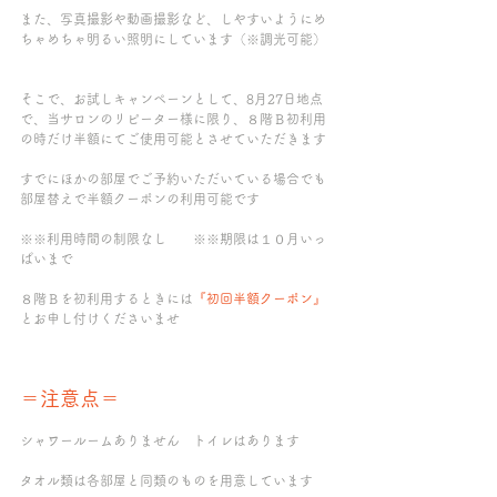
また、写真撮影や動画撮影など、しやすいようにめ
ちゃめちゃ明るい照明にしています（※調光可能）
そこで、お試しキャンペーンとして、8月27日地点
で、当サロンのリピーター様に限り、８階Ｂ初利用
の時だけ半額にてご使用可能とさせていただきます
すでにほかの部屋でご予約いただいている場合でも
部屋替えで半額クーポンの利用可能です
※※利用時間の制限なし　　※※期限は１０月いっ
ぱいまで
８階Ｂを初利用するときには
『初回半額クーポン』
とお申し付けくださいませ
＝注意点＝
シャワールームありません　トイレはあります
タオル類は各部屋と同類のものを用意しています