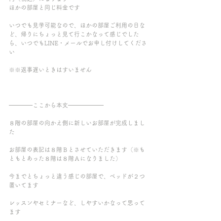
ほかの部屋と同じ料金です
いつでも見学可能なので、ほかの部屋ご利用の日な
ど、帰りにちょっと見て行こかなって感じでした
ら、いつでもLINE・メールでお申し付けしてくださ
い
※※返事遅いときはすいません
━━━━ここから本文━━━━━━
８階の部屋の向かえ側に新しいお部屋が完成しまし
た
お部屋の表記は８階Ｂとさせていただきます（※も
ともとあった８階は８階Ａになりました）
今までとちょっと違う感じの部屋で、ベッドが２つ
置いてます
レッスンやセミナーなど、しやすいかなって思って
ます