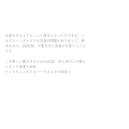
以前のものよりちょっと薄めになったのですが、い
まグリーンデイズでは洗濯の問題がありまして、特
大タオル（2000匁）が重すぎて洗濯が大変だったん
です
この新しい敷きタオルは1440匁　約三分の二の軽さ
になって洗濯も余裕
ベットもしっかりカバーできるので尚良し