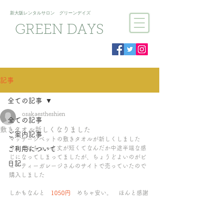
新大阪​レンタルサロン グリーンデイズ
GREEN DAYS
記事
全ての記事
osakaestheshien
全ての記事
敷きタオル新しくなりました
ご案内記事
マッサージベットの敷きタオルが新しくしました
今まではちょっと丈が短くてなんだか中途半端な感
ご利用について
じになってしまってましたが、ちょうどよいのがビ
日記
ューティーガレージさんのサイトで売っていたので
購入しました
しかもなんと　
1050円
めちゃ安い。　ほんと感謝