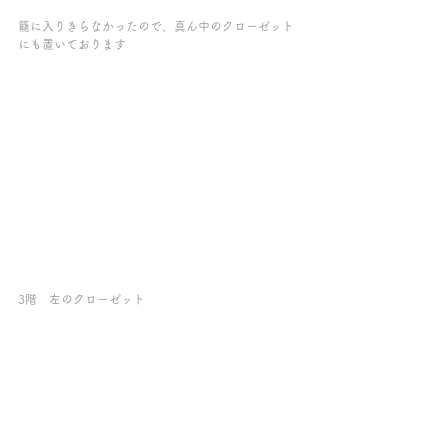
籠に入りきらなかったので、真ん中のクローゼット
にも置いております
3階　左のクローゼット