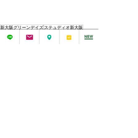
新大阪グリーンデイズ
ステュディオ新大阪
新大阪レンタルサロン
敷きタオル
ご案内記事
すべて表示
最新記事