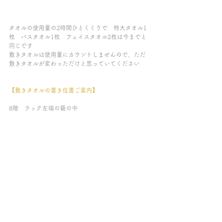
タオルの使用量の2時間ひとくくりで　特大タオル1
枚　バスタオル1枚　フェイスタオル2枚は今までと
同じです
敷きタオルは使用量にカウントしませんので、ただ
敷きタオルが変わっただけと思っていてください
【敷きタオルの置き位置ご案内】
8階　ラック左端の籠の中