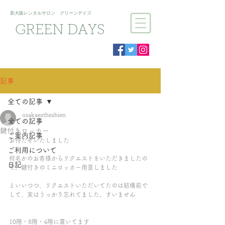
新大阪​レンタルサロン グリーンデイズ
GREEN DAYS
記事
全ての記事
osakaestheshien
全ての記事
鍵付きロッカー
ご案内記事
お待たせいたしました
ご利用について
何名かのお客様からリクエストをいただきましたの
日記
で、鍵付きのミニロッカー用意しました
といいつつ、リクエストいただいてたのは結構前で
して、実はうっかり忘れてました、すいません
10階・8階・4階に置いてます