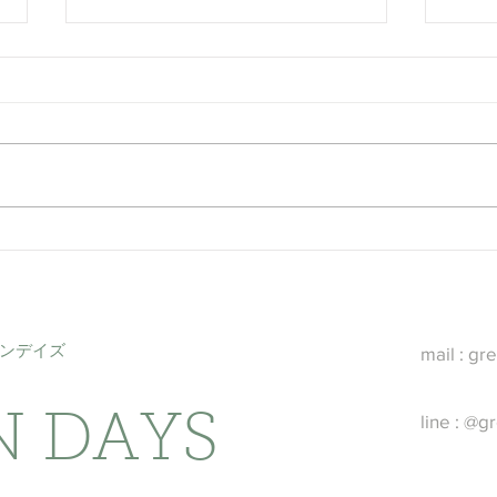
８階Ａ 電動リクライニング
８階
チェア 設置しました
んで
ンキ
ーンデイズ
mail : g
N DAYS
line :
@gr