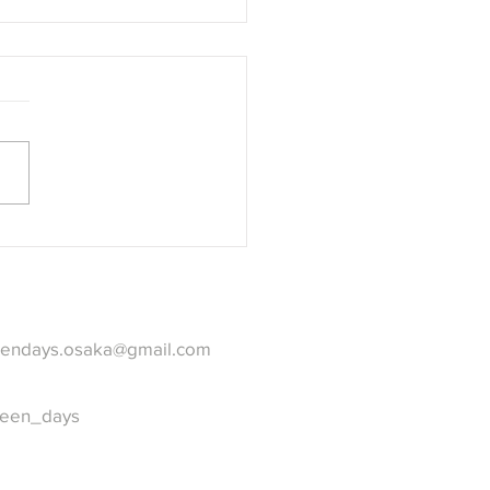
に新しい部屋できました
、ちょっと間半額クーポ
ャンペーン
reendays.osaka@gmail.com
een_days