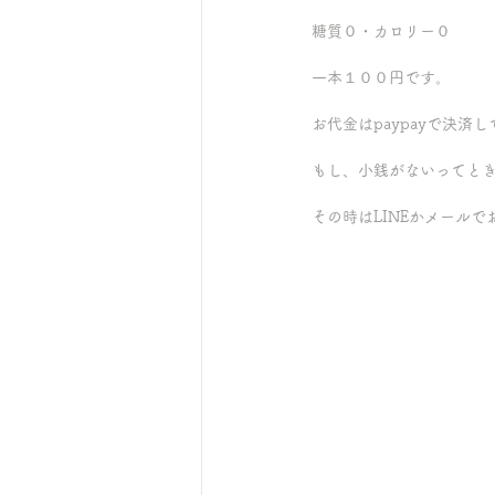
糖質０・カロリー０
一本１００円です。
お代金はpaypayで決
もし、小銭がないってと
その時はLINEかメール