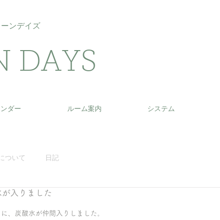
リーンデイズ
N DAYS
レンダー
ルーム案内
システム
について
日記
水が入りました
クに、炭酸水が仲間入りしました。