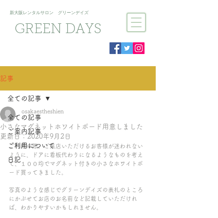
新大阪​レンタルサロン グリーンデイズ
GREEN DAYS
記事
全ての記事
osakaestheshien
全ての記事
小さなマグネットホワイトボード用意しました
ご案内記事
更新日：
2020年9月2日
ご利用について
ご利用の際、ご来店いただけるお客様が迷われない
ように、ドアに看板代わりになるようなものを考え
日記
て、１００均でマグネット付きの小さなホワイトボ
ード買ってきました。
写真のような感じでグリーンデイズの表札のところ
にかぶせてお店のお名前など記載していただけれ
ば、わかりやすいかもしれません。