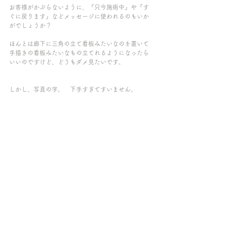
お客様がかぶらないように、『只今施術中』や『す
ぐに戻ります』などメッセージに使われるのもいか
がでしょうか？
ほんとは廊下に三角の立て看板みたいなのを置いて
手描きの看板みたいなもの立てれるようになったら
いいのですけど、どうもダメ見たいです。
しかし、写真の字。　下手すぎてすいません。